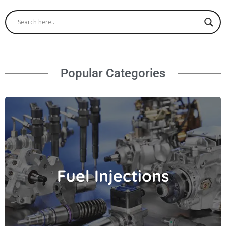
Popular Categories
Fuel Injections
Fuel Injections