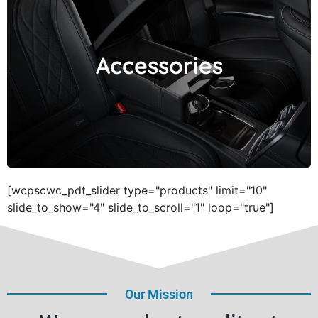
Accessories
Accessories
[wcpscwc_pdt_slider type="products" limit="10"
slide_to_show="4" slide_to_scroll="1" loop="true"]
Our Mission