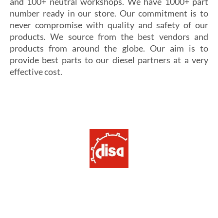
and 100+ neutral workshops. We have 1000+ part
number ready in our store. Our commitment is to
never compromise with quality and safety of our
products. We source from the best vendors and
products from around the globe. Our aim is to
provide best parts to our diesel partners at a very
effective cost.
Si vous cherchez un casino fiable et sécurisé,
Les joueurs en quête de gains intéressants se tournent
découvrez
alexander casino
, qui offre une interface
souvent vers
winoui
, réputé pour ses jackpots, ses
intuitive, des paiements rapides et un service client
tournois fréquents et ses conditions de mise