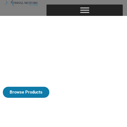
Vishal
Motors
We Serve Quality
Browse Products
Call Us
Search your Product easily