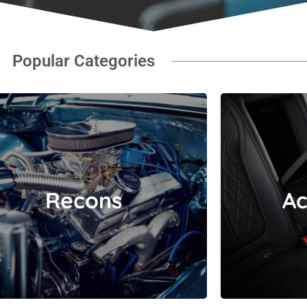
Popular Categories
Recons
Recons
Ac