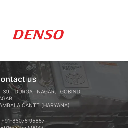
ements rapides et un service
réquents et ses conditions de
ontact us
39, DURGA NAGAR, GOBIND
AGAR,
MBALA CANTT (HARYANA)
+91-86075 95857
91-93155 50039