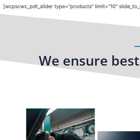
[wcpscwc_pdt_slider type="products" limit="10" slide_to_
We ensure best 